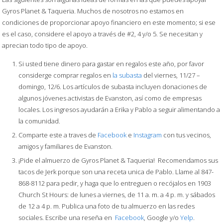
Gyros Planet & Taqueria. Muchos de nosotros no estamos en
condiciones de proporcionar apoyo financiero en este momento; si ese
es el caso, considere el apoyo a través de #2, 4 y/o 5. Se necesitan y
aprecian todo tipo de apoyo.
Si usted tiene dinero para gastar en regalos este año, por favor
considerge comprar regalos en
la subasta
del viernes, 11/27 –
domingo, 12/6. Los artículos de subasta incluyen donaciones de
algunos jóvenes activistas de Evanston, así como de empresas
locales. Los ingresos ayudarán a Erika y Pablo a seguir alimentando a
la comunidad.
Comparte este a traves de
Facebook
e
Instagram
con tus vecinos,
amigos y familiares de Evanston.
¡Pide el almuerzo de Gyros Planet & Taqueria! Recomendamos sus
tacos de Jerk porque son una receta unica de Pablo. Llame al 847-
868-8112 para pedir, y haga que lo entreguen o recójalos en 1903
Church St Hours: de lunes a viernes, de 11 a. m. a 4 p. m. y sábados
de 12 a 4 p. m. Publica una foto de tu almuerzo en las redes
sociales. Escribe una reseña en
Facebook
, Google y/o
Yelp
.