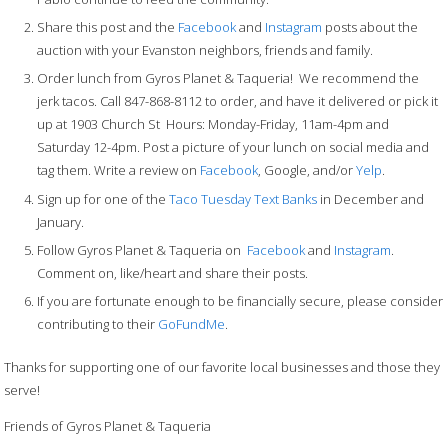
Share this post and the
Facebook
and
Instagram
posts about the
auction with your Evanston neighbors, friends and family.
Order lunch from Gyros Planet & Taqueria! We recommend the
jerk tacos. Call 847-868-8112 to order, and have it delivered or pick it
up at 1903 Church St Hours: Monday-Friday, 11am-4pm and
Saturday 12-4pm. Post a picture of your lunch on social media and
tag them. Write a review on
Facebook
, Google, and/or
Yelp
.
Sign up for one of the
Taco Tuesday Text Banks
in December and
January.
Follow Gyros Planet & Taqueria on
Facebook
and
Instagram
.
Comment on, like/heart and share their posts.
If you are fortunate enough to be financially secure, please consider
contributing to their
GoFundMe
.
Thanks for supporting one of our favorite local businesses and those they
serve!
Friends of Gyros Planet & Taqueria