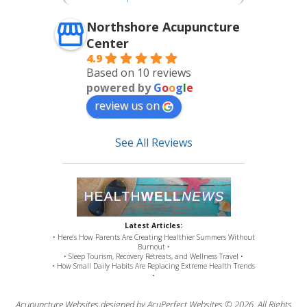
Northshore Acupuncture
Center
4.9
Based on 10 reviews
powered by
G
o
o
g
l
e
review us on
See All Reviews
Latest Articles:
• Here’s How Parents Are Creating Healthier Summers Without
Burnout •
• Sleep Tourism, Recovery Retreats, and Wellness Travel •
• How Small Daily Habits Are Replacing Extreme Health Trends
•
Acupuncture Websites
designed by AcuPerfect Websites © 2026. All Rights